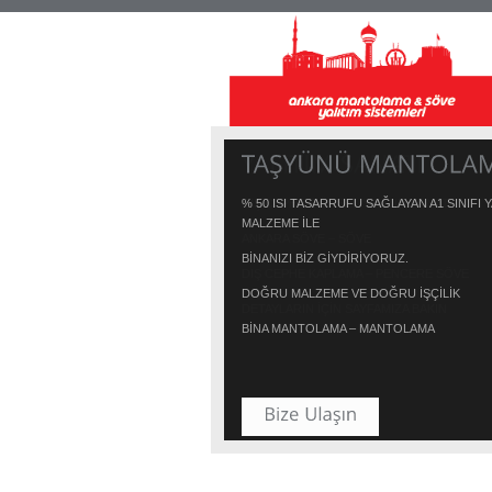
% 50 ISI TASARRUFU SAĞLAYAN A1 SINIFI
MALZEME İLE
BİNANIZI BİZ GİYDİRİYORUZ.
DOĞRU MALZEME VE DOĞRU İŞÇİLİK
BİNA MANTOLAMA – MANTOLAMA