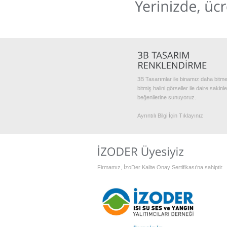
3B Tasarımlar ile binamız daha bitm
bitmiş halini görseller ile daire sakinle
beğenilerine sunuyoruz.
Ayrıntılı Bilgi İçin Tıklayınız
Firmamız, İzoDer Kalite Onay Sertifikası'na sahiptir.