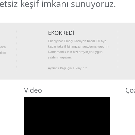
Enerjiyi ve Emeği Koruyan Kredi, 60 aya
kadar taksitli binanıza mantolama yaptırın.
eden,
Danışmanlık için bizi arayın,en uygun
rinin
yalıtımı yapalım.
Ayrıntılı Bilgi İçin Tıklayınız