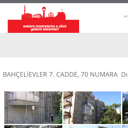
A
8
6