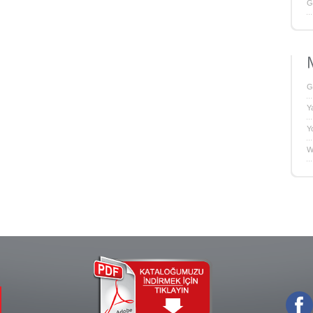
G
G
Y
Y
W