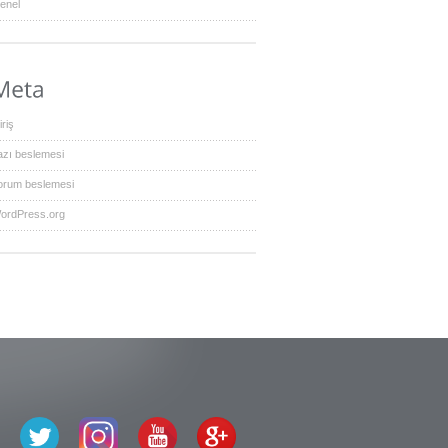
enel
iriş
azı beslemesi
orum beslemesi
ordPress.org