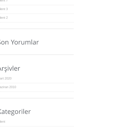
ient 7
ient 3
ient 2
art 2020
aziran 2010
ient