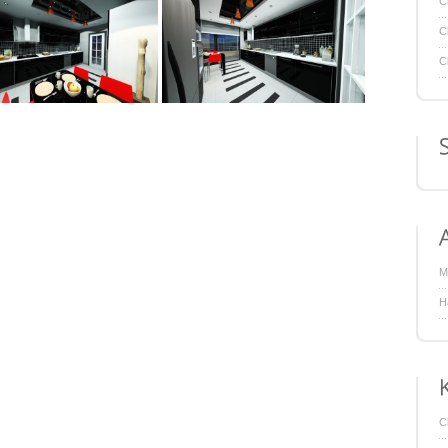
Cl
Cl
Cl
M
H
Cl